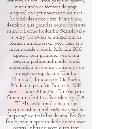
artístico, iniciou uma pesquisa pessoal,
vinculando as técnicas do yoga
original ao aprimoramento de suas
habilidades como atriz. Mais tarde,
descobriu que grandes nomes do teatro
mundial, como Kostantin Stanislavsky
e Jerzy Grotowski já utilizavam as
técnicas milenares do yoga com este
intuito desde o século XIX. Em 2010,
aplicou pela primeira vez a sua
pesquisa profissionalmente, sendo
preparadora de elenco e assistente de
direção do espetáculo "Quatro
Meninas", dirigido por Rita Rocha.
Mudou-se para São Paulo em 2012
para estudar Atuação e Direção para
Cinema no Instituto Stanislavsky (LA
FILM), onde aprofundou a sua
pesquisa sobre a aplicação do yoga na
preparação e trabalho do ator. Em São
Paulo, teve a oportunidade de conhecer
outras linhas de yoga e realizar