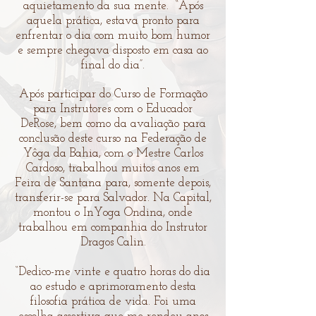
aquietamento da sua mente. “Após
aquela prática, estava pronto para
enfrentar o dia com muito bom humor
e sempre chegava disposto em casa ao
final do dia”.
Após participar do Curso de Formação
para Instrutores com o Educador
DeRose, bem como da avaliação para
conclusão deste curso na Federação de
Yôga da Bahia, com o Mestre Carlos
Cardoso, trabalhou muitos anos em
Feira de Santana para, somente depois,
transferir-se para Salvador. Na Capital,
montou o InYoga Ondina, onde
trabalhou em companhia do Instrutor
Dragos Calin.
“Dedico-me vinte e quatro horas do dia
ao estudo e aprimoramento desta
filosofia prática de vida. Foi uma