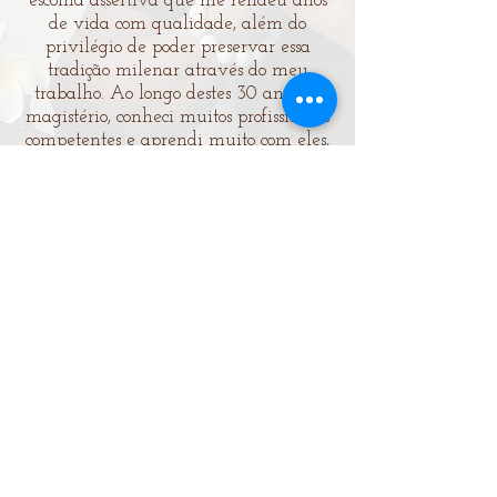
escolha assertiva que me rendeu anos
de vida com qualidade, além do
privilégio de poder preservar essa
tradição milenar através do meu
trabalho. Ao longo destes 30 anos de
magistério, conheci muitos profissionais
competentes e aprendi muito com eles,
agora é a minha vez de transmitir
este conhecimento milenar. Agradeço
a Margarida e a minha família, que
desde o início, vêm me apoiando em
todos os momentos”.