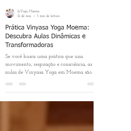
InYoga Moema
12 de mai.
3 min de leitura
Prática Vinyasa Yoga Moema:
Descubra Aulas Dinâmicas e
Transformadoras
Se você busca uma prática que una
movimento, respiração e consciência, as
aulas de Vinyasa Yoga em Moema são
uma excelente escolha. Essa modalidade
de yoga é conhecida por sua fluidez e
energia, proporcionando uma experiência
que vai além do físico. Aqui, vou
compartilhar com você tudo o que precisa