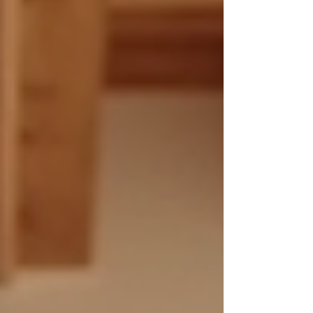
saber para mergulhar nessa prática
dinâmica e acolhedora. O Que Torna a
Prática Vinyasa Yoga Moema Especial?
A prática Vinyasa Yoga Moema se
destaca por sua combinação única de po