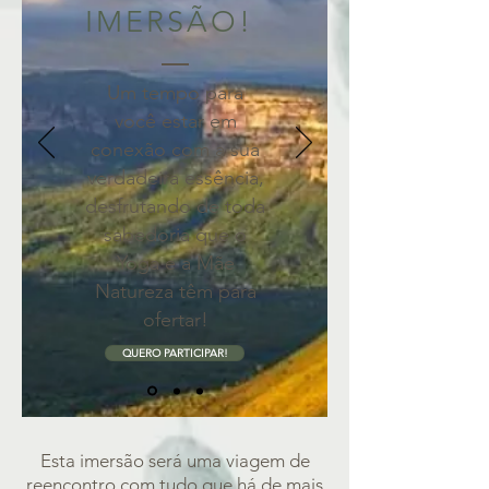
IMERSÃO!
Um tempo para
você estar em
conexão com a sua
verdadeira essência,
desfrutando de toda
sabedoria que o
Yoga e a Mãe
Natureza têm para
ofertar!
QUERO PARTICIPAR!
Esta imersão será uma viagem de
reencontro com tudo que há de mais