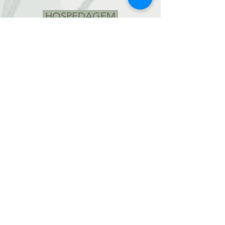
HOSPEDAGEM
POUSADA DO CAPÃO
Acomodação Chalé Capão da Vista
(quarto duplo)
Incluso: 07 pernoites, com café da manhã
e almoço.
COMO CHEGAR
Automóvel
: A partir de Salvador são,
aproximadamente, 450 km pela BR-242
(Salvador-Brasília) e 7 horas de viagem,
recomendamos SUV.
Ônibus
: A empresa
Real Expresso
conta
com dois ônibus que, diariamente, saem
de Salvador e chega até o município de
Palmeiras. Em Palmeiras, pode-se pegar
facilmente um transporte para o Vale do
Capão.