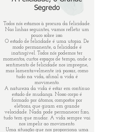
Segredo
Todos nós estamos à procura da felicidade.
Nas linhas seguintes, vamos refletir um
pouco sobre isso.
O estado de felicidade é uma utopia. De
modo permanente, a felicidade é
inatingível. Todos nós podemos ter
momentos, curtos espaços de tempo, onde o
sentimento de felicidade nos impregne,
mas lamentavelmente irá passar, como
tudo na vida, afinal a vida é
movimento.
A natureza da vida é estar em contínuo
estado de mudança. Nosso corpo é
formado por átomos, compostos por
elétrons, que giram em grande
velocidade. Nada pode permanecer fixo,
tudo tem que mudar. A vida sempre vai
nos impelir ao movimento.
Uma situação que nos proporciona uma