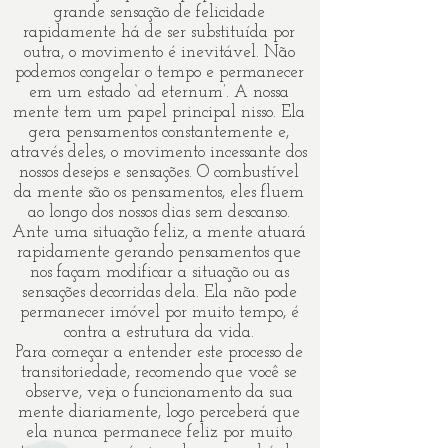
grande sensação de felicidade
rapidamente há de ser substituída por
outra, o movimento é inevitável. Não
podemos congelar o tempo e permanecer
em um estado ‘ad eternum’. A nossa
mente tem um papel principal nisso. Ela
gera pensamentos constantemente e,
através deles, o movimento incessante dos
nossos desejos e sensações. O combustível
da mente são os pensamentos, eles fluem
ao longo dos nossos dias sem descanso.
Ante uma situação feliz, a mente atuará
rapidamente gerando pensamentos que
nos façam modificar a situação ou as
sensações decorridas dela. Ela não pode
permanecer imóvel por muito tempo, é
contra a estrutura da vida.
Para começar a entender este processo de
transitoriedade, recomendo que você se
observe, veja o funcionamento da sua
mente diariamente, logo perceberá que
ela nunca permanece feliz por muito