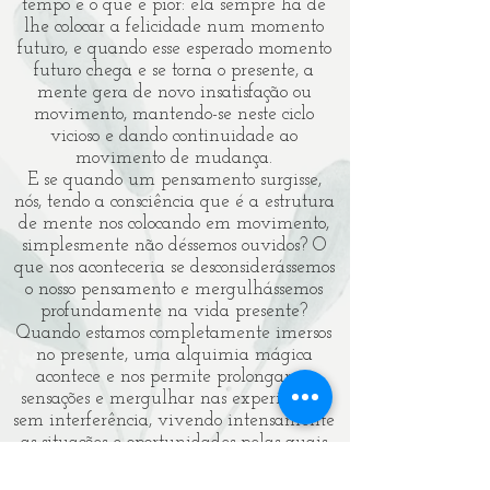
tempo e o que é pior: ela sempre há de
lhe colocar a felicidade num momento
futuro, e quando esse esperado momento
futuro chega e se torna o presente, a
mente gera de novo insatisfação ou
movimento, mantendo-se neste ciclo
vicioso e dando continuidade ao
movimento de mudança.
E se quando um pensamento surgisse,
nós, tendo a consciência que é a estrutura
de mente nos colocando em movimento,
simplesmente não déssemos ouvidos? O
que nos aconteceria se desconsiderássemos
o nosso pensamento e mergulhássemos
profundamente na vida presente?
Quando estamos completamente imersos
no presente, uma alquimia mágica
acontece e nos permite prolongar as
sensações e mergulhar nas experiências
sem interferência, vivendo intensamente
as situações e oportunidades pelas quais
estamos passando.
É nesta jornada que o Yoga entra em