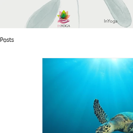
InYoga
Posts