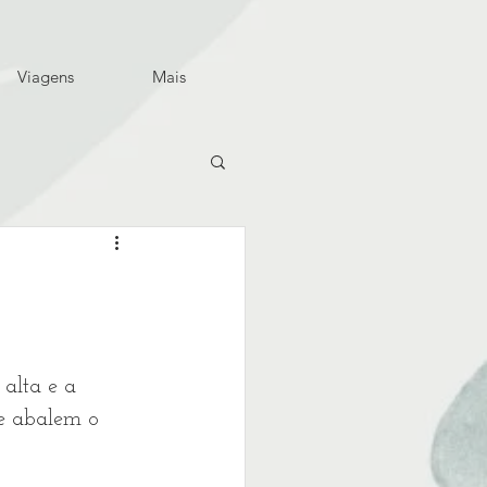
Viagens
Mais
alta e a 
ue abalem o 