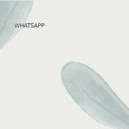
a: Encontre o Melhor
dio Yoga Moema para
WHATSAPP