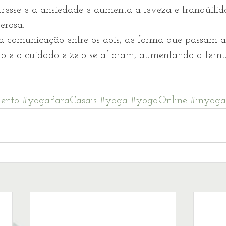
tresse e a ansiedade e aumenta a leveza e tranqüili
erosa.
comunicação entre os dois, de forma que passam a 
o e o cuidado e zelo se afloram, aumentando a ternu
mento
#yogaParaCasais
#yoga
#yogaOnline
#inyoga