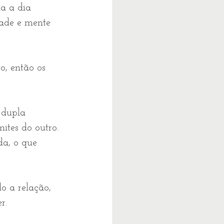
a a dia 
dade e mente 
o, então os 
 dupla 
mites do outro. 
da, o que 
 a relação, 
r.