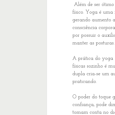
 Além de ser ótimo para as emoções, o yoga proporciona um ótimo condicionamento 
físico. Yoga é uma 
gerando aumento ain
consciência corpora
por possuir o auxí
manter as posturas.
A prática do yoga 
físicas sozinho é m
dupla cria-se um au
praticando.
O poder do toque g
confiança, pode di
tomam conta no dia