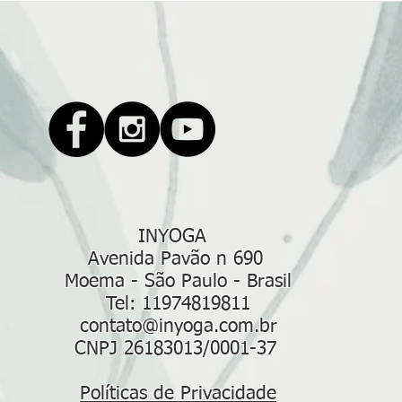
Yoga em Moema
Moem
Estú
Você
INYOGA
Avenida Pavão n 690
Moema - São Paulo - Brasil
Tel:
11974819811
contato@inyoga.com.br
CNPJ 26183013/0001-37
Políticas de Privacidade