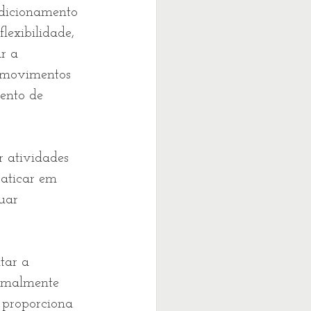
lexibilidade, 
r a 
s movimentos 
ento de 
 atividades 
raticar em 
uar 
tar a 
ormalmente 
 proporciona 