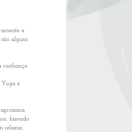
ivamente a 
 são alguns 
a confiança 
o Yoga é 
 aproxima 
or, fazendo 
 relaxar, 