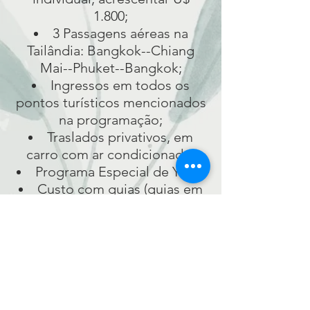
1.800;
3 Passagens aéreas na
Tailândia: Bangkok--Chiang
Mai--Phuket--Bangkok;
Ingressos em todos os
pontos turísticos mencionados
na programação;
Traslados privativos, em
carro com ar condicionado;
Programa Especial de Yoga;
Custo com guias (guias em
Inglês);
Gorjetas para para guias,
motoristas e assistentes;
1 Jantar;
Seguro de viagem pelo
período da viagem desde a