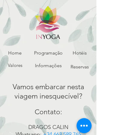
Home
Programação
Hotéis
Valores
Informações
Reservas
Vamos embarcar nesta
viag
em inesquecível?
Contato:
DR
AGOS CALIN
Whatsapp:
+34
663
589
765