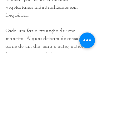
vegetarianos industrializados com 
frequência.
Cada um faz a transição de uma 
maneira. Alguns deixam de consumir 
carne de um dia para o outro, outros 
fazem a transição de forma mais 
devagar eliminando e substituindo os 
alimentos aos poucos, testando novas 
receitas, se auto observando. 
Independente do caminho a sua saúde 
agradece a eliminação – ou até a 
redução – da carne do seu dia a dia. 
Conhecem a Segunda Sem Carne?
– Pela saúde – Pelos animais – Pelo 