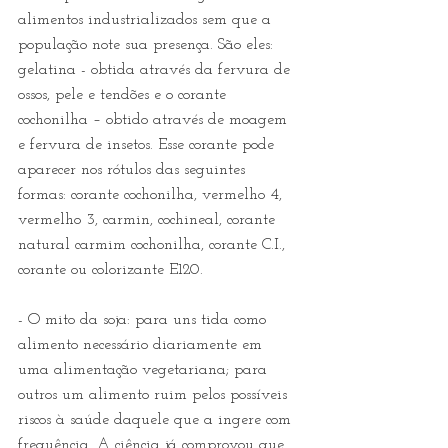
alimentos industrializados sem que a 
população note sua presença. São eles: 
gelatina - obtida através da fervura de 
ossos, pele e tendões e o corante 
cochonilha – obtido através de moagem 
e fervura de insetos. Esse corante pode 
aparecer nos rótulos das seguintes 
formas: corante cochonilha, vermelho 4, 
vermelho 3, carmin, cochineal, corante 
natural carmim cochonilha, corante C.I., 
corante ou colorizante E120.
- O mito da soja: para uns tida como 
alimento necessário diariamente em 
uma alimentação vegetariana; para 
outros um alimento ruim pelos possíveis 
riscos à saúde daquele que a ingere com 
frequência. A ciência já comprovou que 